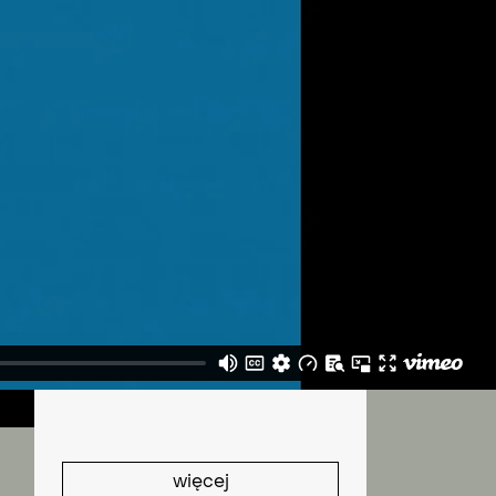
K
więcej