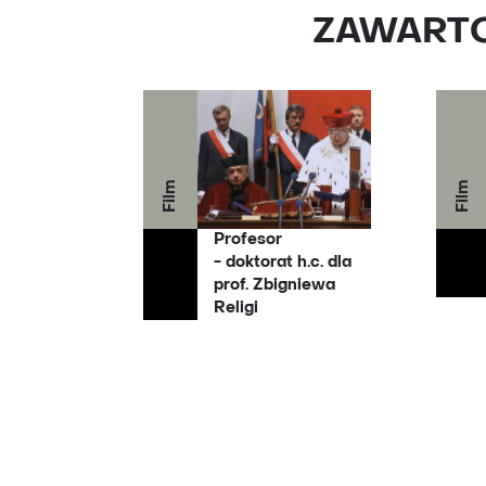
ZAWARTOŚ
Film
Film
Profesor
- doktorat h.c. dla
prof. Zbigniewa
Religi