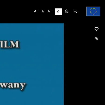
User
+
-
A
A
A
A
account
menu