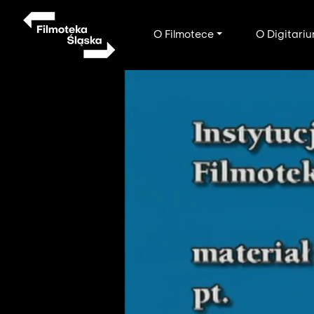
Przejdź
do
Main
O Filmotece
O Digitari
treści
navigation