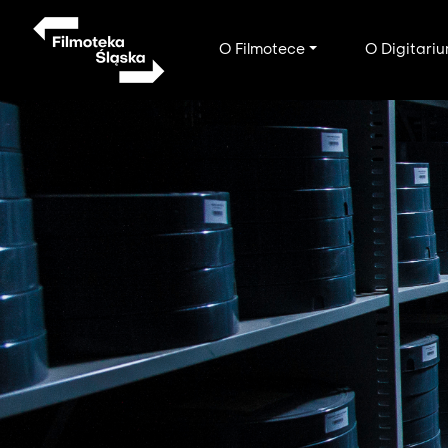
Przejdź
do
Main
O Filmotece
O Digitari
treści
navigation