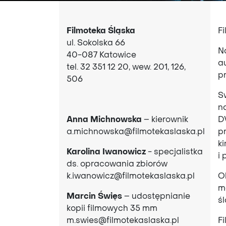
Filmoteka Śląska
F
ul. Sokolska 66
N
40-087 Katowice
a
tel.
32 351 12 20, wew. 201, 126,
p
506
S
n
Anna Michnowska
– kierownik
DV
a.michnowska@filmotekaslaska.pl
p
k
Karolina Iwanowicz
- specjalistka
i 
ds. opracowania zbiorów
k.iwanowicz@filmotekaslaska.pl
O
m
Marcin Święs
– udostępnianie
ś
kopii filmowych 35 mm
m.swies@filmotekaslaska.pl
F