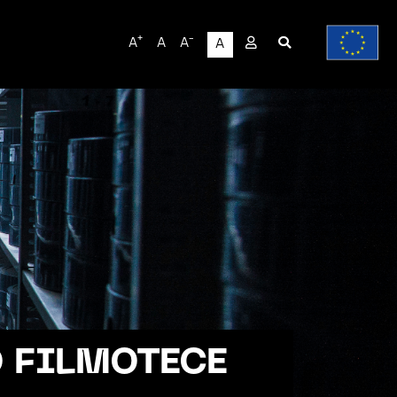
User
+
-
A
A
A
A
account
menu
FILMOTECE