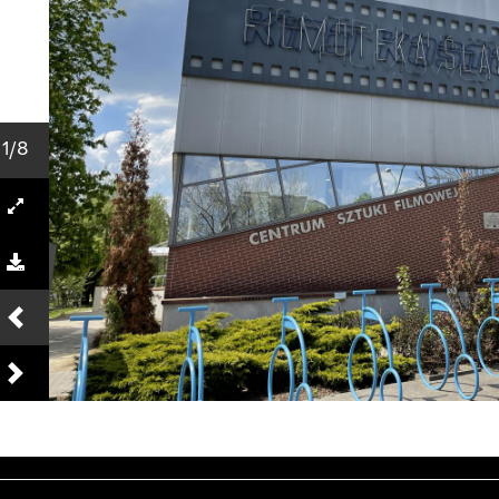
1
/8
Previous
Next