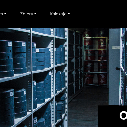
um
Zbiory
Kolekcje
O 