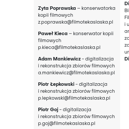
D
Zyta Poprawska
– konserwatorka
Bi
kopii filmowych
F
z.poprawska@filmotekaslaska.pl
i
ar
Paweł Kieca
– konserwator kopii
z
filmowych
z
p.kieca@filmotekaslaska.pl
u
Adam Mankiewicz
- digitalizacja
D
i rekonstrukcja zbiorów filmowych
a.mankiewicz@filmotekaslaska.pl
Piotr Łepkowski
- digitalizacja
i rekonstrukcja zbiorów filmowych
p.lepkowski@filmotekaslaska.pl
Piotr Goj
- digitalizacja
i rekonstrukcja zbiorów filmowych
p.goj@filmotekaslaska.pl