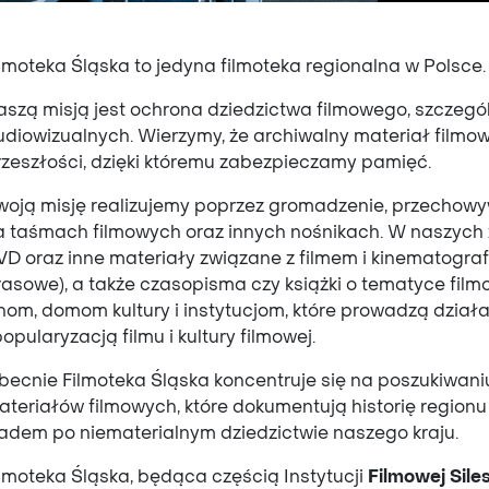
ilmoteka Śląska to jedyna filmoteka regionalna w Polsce
aszą misją jest ochrona dziedzictwa filmowego, szczegó
udiowizualnych. Wierzymy, że archiwalny materiał filmo
rzeszłości, dzięki któremu zabezpieczamy pamięć.
woją misję realizujemy poprzez gromadzenie, przechowy
a taśmach filmowych oraz innych nośnikach.
W naszych z
D oraz inne materiały związane z filmem i kinematografią
rasowe), a także czasopisma czy książki o tematyce film
inom, domom kultury i instytucjom, które prowadzą dzia
popularyzacją filmu i kultury filmowej.
becnie Filmoteka Śląska koncentruje się na poszukiwani
ateriałów filmowych, które dokumentują historię regionu
ladem po niematerialnym dziedzictwie naszego kraju.
ilmoteka Śląska, będąca częścią Instytucji
Filmowej Siles