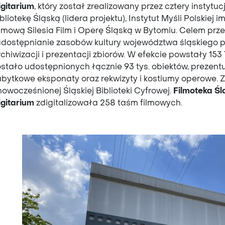
igitarium
, który został zrealizowany przez cztery instytu
bliotekę Śląską (lidera projektu), Instytut Myśli Polskiej 
ilmową Silesia Film i Operę Śląską w Bytomiu. Celem prze
 udostępnianie zasobów kultury województwa śląskiego p
chiwizacji i prezentacji zbiorów. W efekcie powstały 153
ostało udostępnionych łącznie 93 tys. obiektów, prezent
abytkowe eksponaty oraz rekwizyty i kostiumy operowe
nowocześnionej Śląskiej Biblioteki Cyfrowej.
Filmoteka Śl
igitarium
zdigitalizowała 258 taśm filmowych.