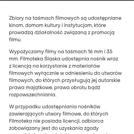
Zbiory na taśmach filmowych są udostępniane
kinom, domom kultury i instytucjom, które
prowadzą działalność związaną z promocją
filmu.
Wypożyczamy filmy na taśmach 16 mm i 35
mm.
Filmoteka Śląska udost
ę
pnia no
ś
nik wraz
z licencją na korzystanie z materia
ł
ów
filmowych
wy
łą
cznie w odniesieniu do utworów
filmowych, do których przys
ł
uguj
ą
jej autorskie
prawa maj
ą
tkowe, prawa obrotu b
ądź
rozpowszechniania.
W przypadku udost
ę
pniania no
ś
ników
zawierających utwory filmowe, do których
Filmoteka
nie posiada licencji, odbiorca
zobowi
ą
zany jest do uzyskania zgody