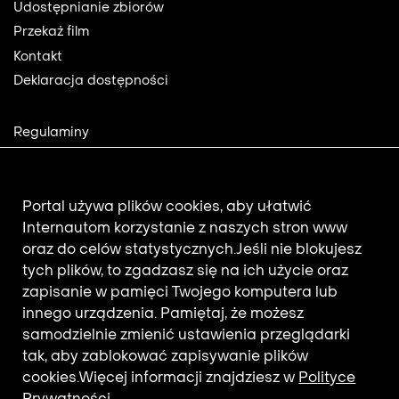
Footer
Udostępnianie zbiorów
Przekaż film
Kontakt
Deklaracja dostępności
Footer
Regulaminy
2
Polityka prywatności
Mapa strony
Aktualności
Portal używa plików cookies, aby ułatwić
Internautom korzystanie z naszych stron www
oraz do celów statystycznych.
Jeśli nie blokujesz
Newsletter
tych plików, to zgadzasz się na ich użycie oraz
zapisanie w pamięci Twojego komputera lub
innego urządzenia. Pamiętaj, że możesz
Adres e-mail subskrybenta.
samodzielnie zmienić ustawienia przeglądarki
Otrzymuj nowości z filmotekaslaska.com
tak, aby zablokować zapisywanie plików
cookies.
Więcej informacji znajdziesz w
Polityce