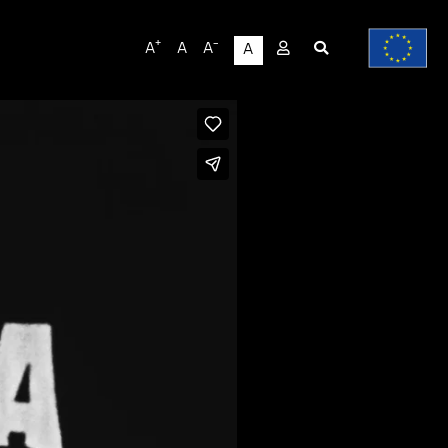
User
+
-
A
A
A
A
account
menu