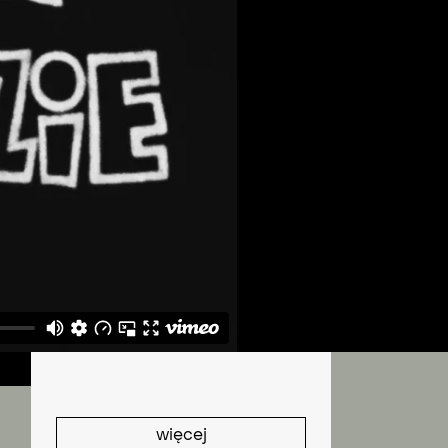
E
więcej