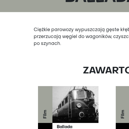
Ciężkie parowozy wypuszczają gęste kłę
przerzucają węgiel do wagoników, czyszc
po szynach.
ZAWARTOŚ
Film
Film
Ballada