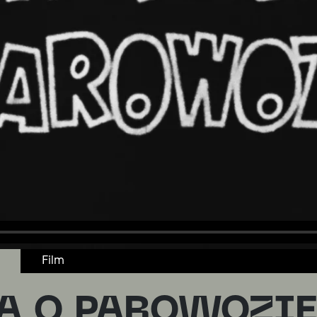
Film
A O PAROWOZI