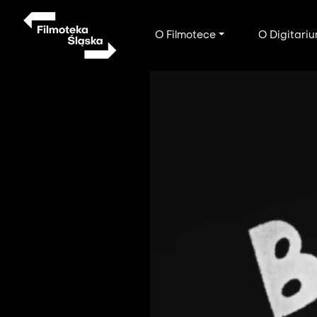
Przejdź
do
Main
O Filmotece
O Digitari
treści
navigation