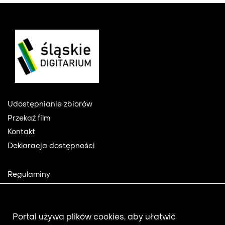
Footer
Udostępnianie zbiorów
Przekaż film
Kontakt
Deklaracja dostępności
Footer
Regulaminy
2
Polityka prywatności
Mapa strony
Aktualności
Portal używa plików cookies, aby ułatwić