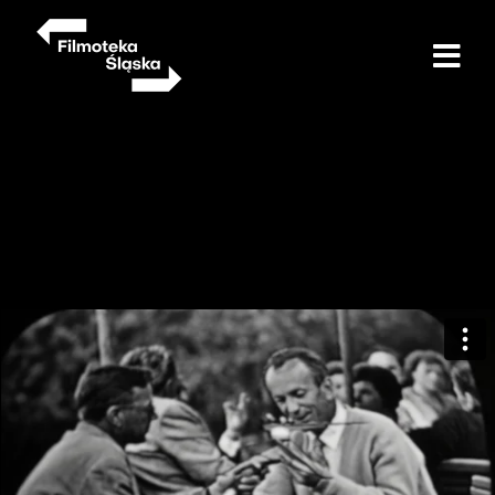
Przejdź
do
treści