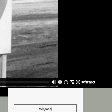
I
więcej