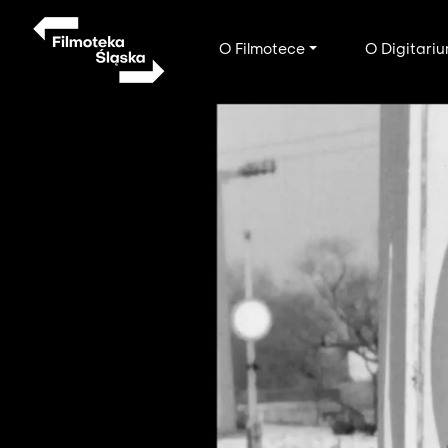
Przejdź
do
Main
O Filmotece
O Digitari
treści
navigation