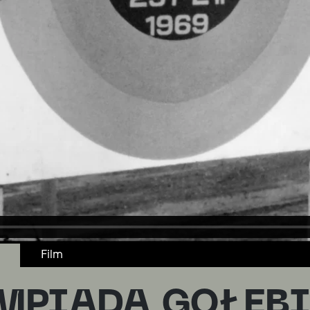
Film
MPIADA GOŁĘB