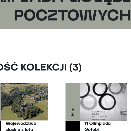
POCZTOWYC
Ć KOLEKCJI (3)
Film
Województwo
11 Olimpiada
śląskie z lotu
Gołębi