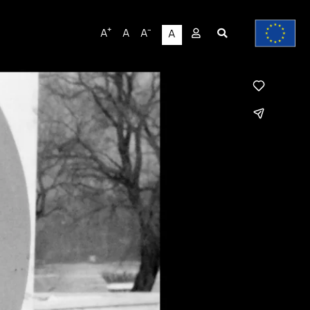
User
+
-
A
A
A
A
account
menu