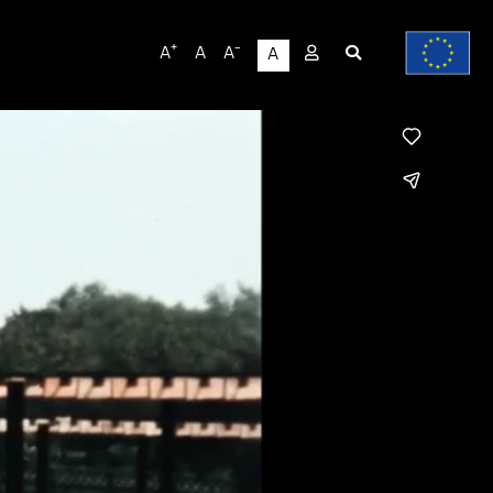
User
+
-
A
A
A
A
account
menu