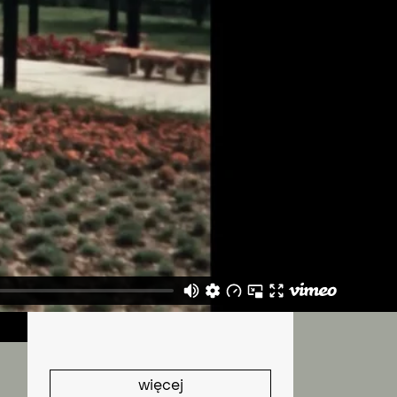
A
więcej