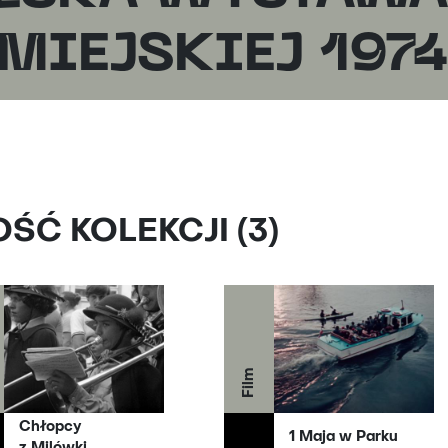
 MIEJSKIEJ 197
Ć KOLEKCJI (3)
Film
Chłopcy
1 Maja w Parku
z Milówki