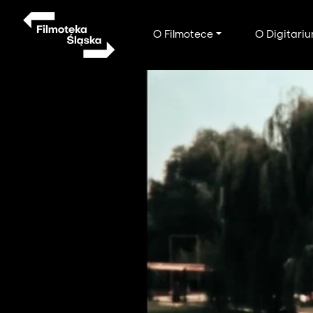
Przejdź
do
Main
O Filmotece
O Digitari
treści
navigation