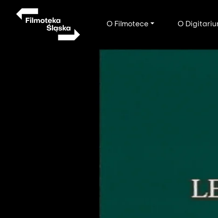
Przejdź
do
Main
O Filmotece
O Digitari
treści
navigation