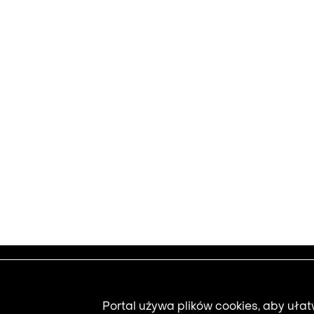
Footer
Udostępnianie 
Portal używa plików cookies, aby uła
Przekaż film