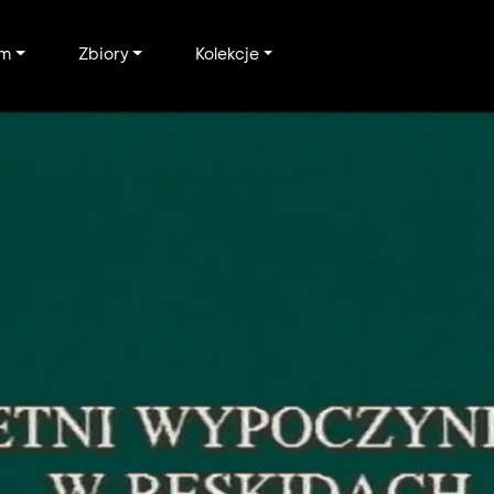
um
Zbiory
Kolekcje