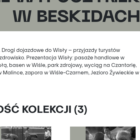
W BESKIDAC
. Drogi dojazdowe do Wisły – przyjazdy turystów
drowisko. Prezentacja Wisły: pasaże handlowe w
łą, basen w Wiśle, park zdrojowy, wyciąg na Czantorię,
 Malince, zapora w Wiśle-Czarnem, Jezioro Żywieckie w
Ć KOLEKCJI (3)