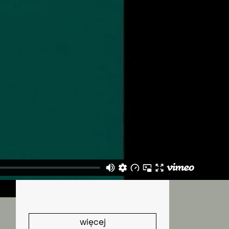
K
więcej