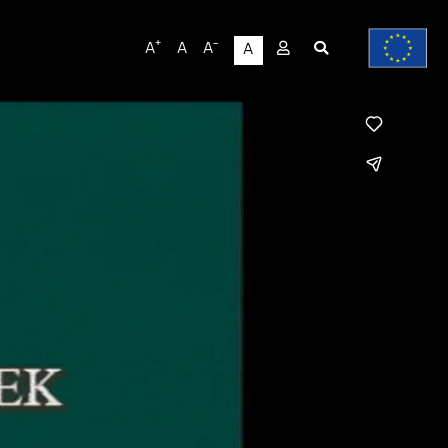
User
+
-
A
A
A
A
account
menu