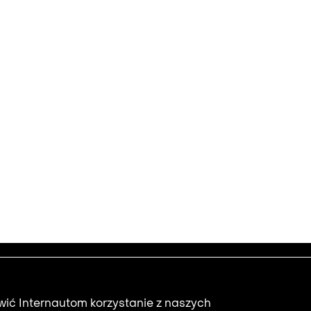
Newsletter
Footer
zbiorów
Regulaminy
2
twić Internautom korzystanie z naszych
Polityka prywatności