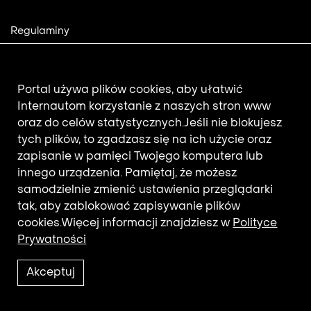
Footer
Regulaminy
2
Polityka prywatności
Mapa strony
Aktualności
Portal używa plików cookies, aby ułatwić
Internautom korzystanie z naszych stron www
oraz do celów statystycznych.
Jeśli nie blokujesz
Newsletter
tych plików, to zgadzasz się na ich użycie oraz
zapisanie w pamięci Twojego komputera lub
innego urządzenia. Pamiętaj, że możesz
Adres e-mail subskrybenta.
samodzielnie zmienić ustawienia przeglądarki
Otrzymuj nowości z filmotekaslaska.com
tak, aby zablokować zapisywanie plików
cookies.
Więcej informacji znajdziesz w
Polityce
Prywatności
Akceptuj
2021 © Copyright