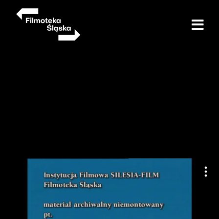
Przejdź
do
treści