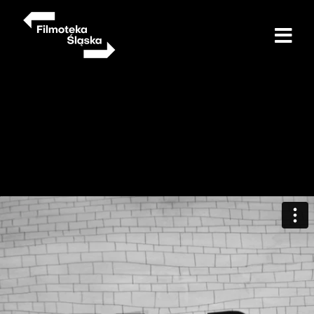
Przejdź
do
treści