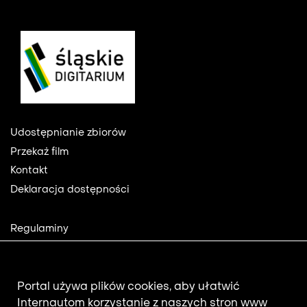
Footer
Udostępnianie zbiorów
Przekaż film
Kontakt
Deklaracja dostępności
Footer
Regulaminy
2
Polityka prywatności
Mapa strony
Aktualności
Portal używa plików cookies, aby ułatwić
Internautom korzystanie z naszych stron www