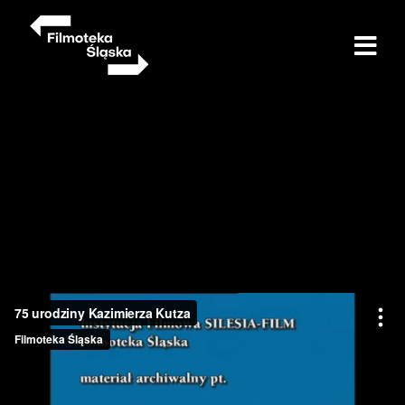
Przejdź
do
treści