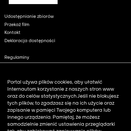
Footer
Udostępnianie zbiorów
Przekaż film
Kontakt
Deklaracja dostępności
Footer
Regulaminy
2
Polityka prywatności
Mapa strony
Aktualności
Portal używa plików cookies, aby ułatwić
Internautom korzystanie z naszych stron www
oraz do celów statystycznych.
Jeśli nie blokujesz
Newsletter
tych plików, to zgadzasz się na ich użycie oraz
zapisanie w pamięci Twojego komputera lub
innego urządzenia. Pamiętaj, że możesz
Adres e-mail subskrybenta.
samodzielnie zmienić ustawienia przeglądarki
Otrzymuj nowości z filmotekaslaska.com