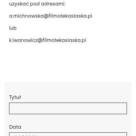
uzyskać pod adresami:
a.michnowska@filmotekaslaska.pl
lub
k.iwanowicz@filmotekaslaska.pl
Tytuł
Data