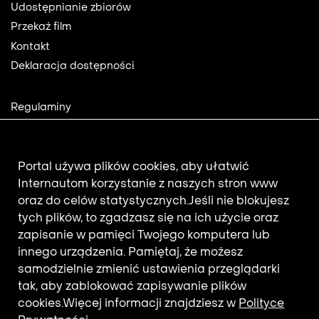
Footer
Udostępnianie zbiorów
Przekaż film
Kontakt
Deklaracja dostępności
Footer
Regulaminy
2
Polityka prywatności
Mapa strony
Aktualności
Portal używa plików cookies, aby ułatwić
Internautom korzystanie z naszych stron www
oraz do celów statystycznych.
Jeśli nie blokujesz
Newsletter
tych plików, to zgadzasz się na ich użycie oraz
zapisanie w pamięci Twojego komputera lub
innego urządzenia. Pamiętaj, że możesz
Adres e-mail subskrybenta.
samodzielnie zmienić ustawienia przeglądarki
Otrzymuj nowości z filmotekaslaska.com
tak, aby zablokować zapisywanie plików
cookies.
Więcej informacji znajdziesz w
Polityce