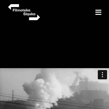
Przejdź
do
treści