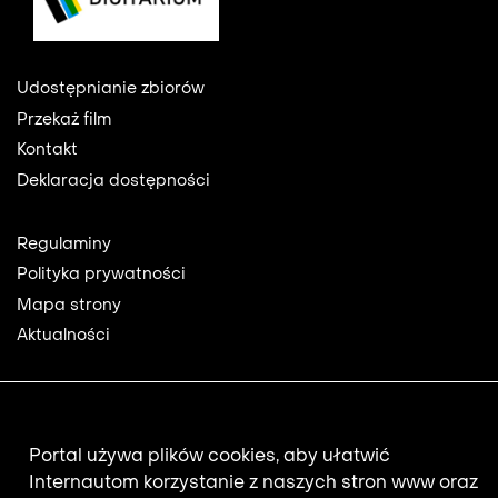
Footer
Udostępnianie zbiorów
Przekaż film
Kontakt
Deklaracja dostępności
Footer
Regulaminy
2
Polityka prywatności
Mapa strony
Aktualności
Newsletter
Portal używa plików cookies, aby ułatwić
Adres e-mail subskrybenta.
Internautom korzystanie z naszych stron www oraz